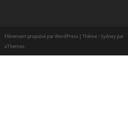
Fièrement propulsé par WordPress
|
Thème :
Sydney
par
aThemes.